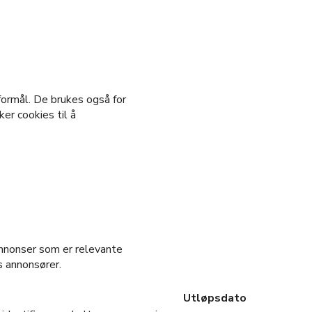
formål. De brukes også for
er cookies til å
annonser som er relevante
s annonsører.
Utløpsdato