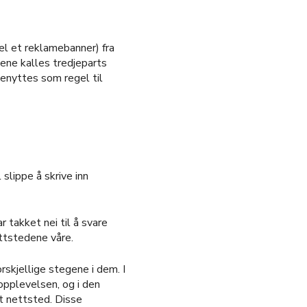
el et reklamebanner) fra
ene kalles tredjeparts
benyttes som regel til
 slippe å skrive inn
 takket nei til å svare
ettstedene våre.
rskjellige stegene i dem. I
ropplevelsen, og i den
t nettsted. Disse