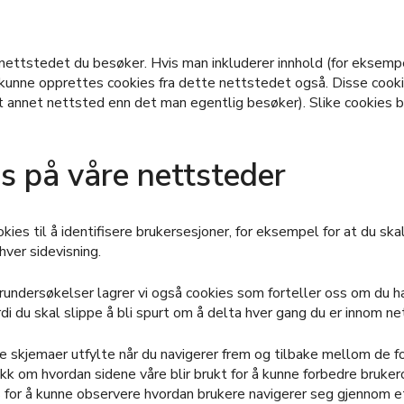
nettstedet du besøker. Hvis man inkluderer innhold (for eksemp
 kunne opprettes cookies fra dette nettstedet også. Disse cooki
 et annet nettsted enn det man egentlig besøker). Slike cookies 
s på våre nettsteder
ies til å identifisere brukersesjoner, for eksempel for at du skal
hver sidevisning.
rundersøkelser lagrer vi også cookies som forteller oss om du har
ordi du skal slippe å bli spurt om å delta hver gang du er innom n
de skjemaer utfylte når du navigerer frem og tilbake mellom de fo
tikk om hvordan sidene våre blir brukt for å kunne forbedre bruke
s for å kunne observere hvordan brukere navigerer seg gjennom e