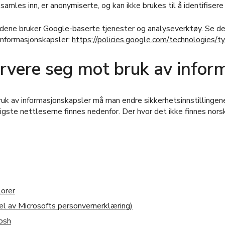
amles inn, er anonymiserte, og kan ikke brukes til å identifiser
dene bruker Google-baserte tjenester og analyseverktøy. Se de
informasjonskapsler:
https://policies.google.com/technologies/t
vere seg mot bruk av infor
uk av informasjonskapsler må man endre sikkerhetsinnstillingene 
nligste nettleserne finnes nedenfor. Der hvor det ikke finnes norsk
lorer
l av Microsofts personvernerklæring)
osh