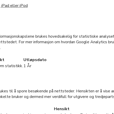
 iPad eller iPod
formasjonskapslene brukes hovedsakelig for statistiske analyse
nettstedet. For mer informasjon om hvordan Google Analytics bruk
.
kt
Utløpsdato
ym statistikk.
1 År
ukes til å spore besøkende på nettsteder. Hensikten er å vise 
kelte bruker og dermed mer verdifull for utgivere og tredjepart
Hensikt