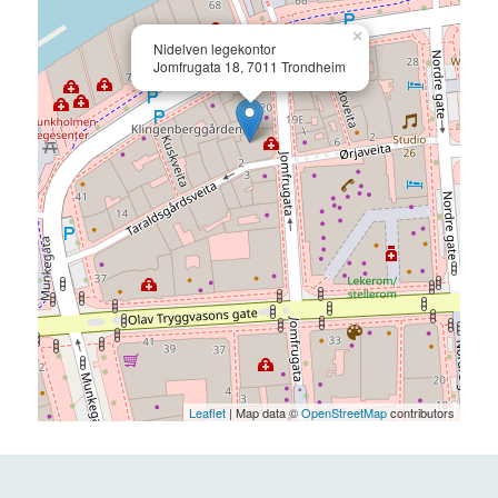
×
Nidelven legekontor
Jomfrugata 18, 7011 Trondheim
Leaflet
| Map data ©
OpenStreetMap
contributors